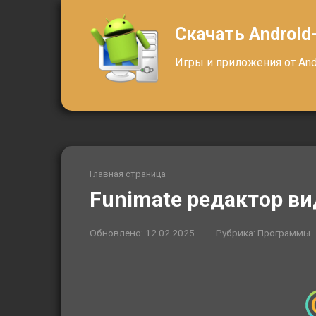
Перейти
к
Скачать Android
контенту
Игры и приложения от Andr
Главная страница
Funimate редактор в
Обновлено:
12.02.2025
Рубрика:
Программы