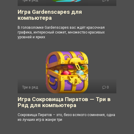
Три в ряд
0
Игра Gardenscapes для
компьютера
В головоломке Gardenscapes вас ждёт красочная
графика, интересный сюжет, множество красивых
уровней и ярких
Три в ряд
0
Игра Сокровища Пиратов — Три в
Ряд для компьютера
Сокровища Пиратов – это, безо всякого сомнения, одна
из лучших игр в жанре три