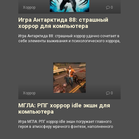
Хоррор
0
Игра Антарктида 88: страшный
хоррор для компьютера
Игра Антарктида 88: страшный хоррор удачно сочетает в
себе элементы выживания и психологического хоррора,
Хоррор
0
МГЛА: РПГ хоррор idle экшн для
компьютера
Игра МГЛА: РПГ хоррор idle экшн погружает главного
героя в атмосферу мрачного фэнтези, наполненного