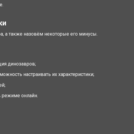
е.
ки
, а также назовём некоторые его минусы.
ция динозавров;
ожность настраивать их характеристики;
ей;
в режиме онлайн.